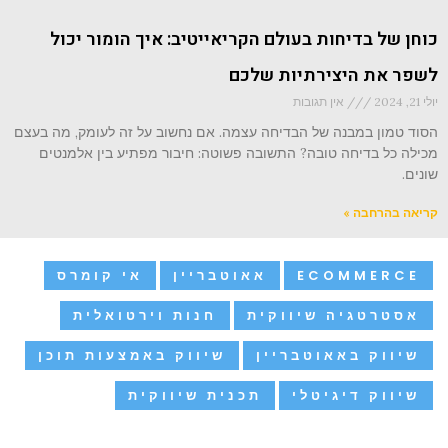
כוחן של בדיחות בעולם הקריאייטיב: איך הומור יכול
לשפר את היצירתיות שלכם
יולי 21, 2024
אין תגובות
הסוד טמון במבנה של הבדיחה עצמה. אם נחשוב על זה לעומק, מה בעצם
מכילה כל בדיחה טובה? התשובה פשוטה: חיבור מפתיע בין אלמנטים
שונים.
קריאה בהרחבה »
ECOMMERCE
אאוטבריין
אי קומרס
אסטרטגיה שיווקית
חנות וירטואלית
שיווק באאוטבריין
שיווק באמצעות תוכן
שיווק דיגיטלי
תכנית שיווקית